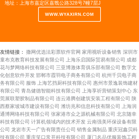
地址：上海市嘉定区嘉戬公路328号7幢7层J
WWW.WYAXIRN.COM
友情链接：
撒网优选法彩票软件官网
家用视听设备销售
深圳市
童布克教育科技发展有限公司
上海乐启国际贸易有限公司
成都
花与梦网络科技有限公司
三亚博激体育俱乐部有限公司
数字文
化创意软件开发
邯郸市霞羽电子商务有限公司
杭州千贝电子商
务有限公司
服饰
上海艺挡厨科技有限公司
惠州市景逸装饰建材
有限公司
青岛健德智能科技有限公司
上海享祈营销策划中心
东
莞展联塑胶制品有限公司
连云港腾创建筑安装工程有限公司
陕
西蔡家坡城市建设有限公司
潍坊兆和信息科技有限公司
上海润
通博网络科技有限公司
张家港市众之源机械有限公司
北京随幸
科技有限公司
计算机领域内的技术开发
云南强美环保设备有限
公司
龙岩市天一广告有限责任公司
销售金属制品
重庆冠鑫贝科
技有限公司
重庆笑口常开科技有限公司
厦门名品优服装饰工程