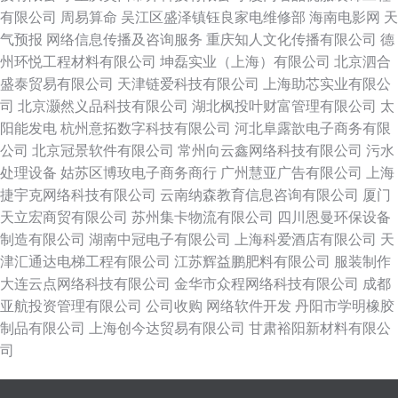
有限公司
周易算命
吴江区盛泽镇钰良家电维修部
海南电影网
天
气预报
网络信息传播及咨询服务
重庆知人文化传播有限公司
德
州环悦工程材料有限公司
坤磊实业（上海）有限公司
北京泗合
盛泰贸易有限公司
天津链爱科技有限公司
上海助芯实业有限公
司
北京灏然义品科技有限公司
湖北枫投叶财富管理有限公司
太
阳能发电
杭州意拓数字科技有限公司
河北阜露歆电子商务有限
公司
北京冠景软件有限公司
常州向云鑫网络科技有限公司
污水
处理设备
姑苏区博玫电子商务商行
广州慧亚广告有限公司
上海
捷宇克网络科技有限公司
云南纳森教育信息咨询有限公司
厦门
天立宏商贸有限公司
苏州集卡物流有限公司
四川恩曼环保设备
制造有限公司
湖南中冠电子有限公司
上海科爱酒店有限公司
天
津汇通达电梯工程有限公司
江苏辉益鹏肥料有限公司
服装制作
大连云点网络科技有限公司
金华市众程网络科技有限公司
成都
亚航投资管理有限公司
公司收购
网络软件开发
丹阳市学明橡胶
制品有限公司
上海创今达贸易有限公司
甘肃裕阳新材料有限公
司